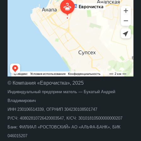
© Компания «Еврочистка», 2025
Индивидуальный предприни матель — Букатый Андрей
Владимирович
ИНН 230106514339, ОГРНИП 304230108501747
Р/СЧ: 40802810726420003547, К/СЧ: 30101810500000000207
Банк: ФИЛИАЛ «РОСТОВСКИЙ» АО «АЛЬФА-БАНК», БИК
046015207