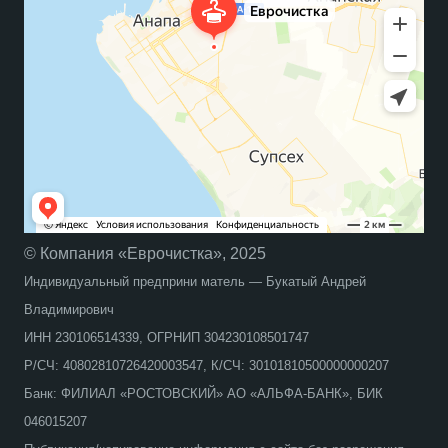
© Компания «Еврочистка», 2025
Индивидуальный предприни матель — Букатый Андрей
Владимирович
ИНН 230106514339, ОГРНИП 304230108501747
Р/СЧ: 40802810726420003547, К/СЧ: 30101810500000000207
Банк: ФИЛИАЛ «РОСТОВСКИЙ» АО «АЛЬФА-БАНК», БИК
046015207