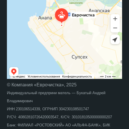
© Компания «Еврочистка», 2025
Индивидуальный предприни матель — Букатый Андрей
Владимирович
ИНН 230106514339, ОГРНИП 304230108501747
Р/СЧ: 40802810726420003547, К/СЧ: 30101810500000000207
Банк: ФИЛИАЛ «РОСТОВСКИЙ» АО «АЛЬФА-БАНК», БИК